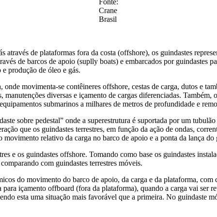
Fonte:
Crane
Brasil
gás através de plataformas fora da costa (offshore), os guindastes repr
avés de barcos de apoio (suplly boats) e embarcados por guindastes p
 e produção de óleo e gás.
, onde movimenta-se contêineres offshore, cestas de carga, dutos e tam
manutenções diversas e içamento de cargas diferenciadas. Também, os 
 equipamentos submarinos a milhares de metros de profundidade e remo
daste sobre pedestal” onde a superestrutura é suportada por um tubulão
eração que os guindastes terrestres, em função da ação de ondas, corr
o movimento relativo da carga no barco de apoio e a ponta da lança do g
restres e os guindastes offshore. Tomando como base os guindastes inst
comparando com guindastes terrestres móveis.
âmicos do movimento do barco de apoio, da carga e da plataforma, com 
para içamento offboard (fora da plataforma), quando a carga vai ser r
sendo esta uma situação mais favorável que a primeira. No guindaste móv