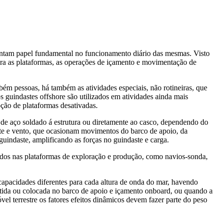
esentam papel fundamental no funcionamento diário das mesmas. Visto
ara as plataformas, as operações de içamento e movimentação de
bém pessoas, há também as atividades especiais, não rotineiras, que
guindastes offshore são utilizados em atividades ainda mais
ção de plataformas desativadas.
 de aço soldado á estrutura ou diretamente ao casco, dependendo do
ente e vento, que ocasionam movimentos do barco de apoio, da
uindaste, amplificando as forças no guindaste e carga.
alados nas plataformas de exploração e produção, como navios-sonda,
capacidades diferentes para cada altura de onda do mar, havendo
etida ou colocada no barco de apoio e içamento onboard, ou quando a
el terrestre os fatores efeitos dinâmicos devem fazer parte do peso