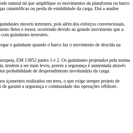
íodo natural tal que amplifique os movimentos da plataforma ou barco
s catastróficas ou perda de estabilidade da carga. Daí a analise
uindastes moveis terrestres, pois além dos esforços convencionais,
mento fletor e torsor, ocorrendo devido ao grande movimento que a
 com guindastes terrestres.
arregar o guindaste quando o barco faz o movimento de descida na
 europeia, EM 13852 partes 1 e 2. Os guindastes projetados pela norma
a, tendem a ser mais leves, porem a segurança é aumentada através
ior probabilidade de desprendimento involuntário da carga.
aos içamentos realizados em terra, o que exige sempre projeto de
m de garanti a segurança e continuidade das operações offshore.