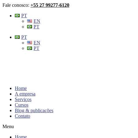
Skip
Fale conosco:
+55 27 99277-6120
to
PT
content
EN
PT
PT
EN
PT
Home
A empresa
Serviços
Cursos
Blog & publicações
Contato
Menu
Home