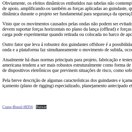
Obviamente, os efeitos dinâmicos embutidos nas tabelas não contempl
de apoio, amplificando-os também as forças aplicadas ao guindaste, qu
dinâmica durante o projeto ser fundamental para segurança da operaç
Visto que os movimentos causados pelas ondas não podem ser evitados,
devem suportar forças horizontais no plano da lança (offlead) e forç
carga pode experimentar quando retirada ou colocada no barco de apoio
Outro fator que leva á robustez dos guindastes offshore é a possibil
onda e a plataforma faz simultaneamente o movimento de subida, oco
Atualmente há duas normas principais para projeto, fabricação e test
americana tendem a ser mais robustos estruturalmente como forma de 
de dispositivos eletrônicos que previnem situações de risco, como so
Pela breve descrição de algumas características dos guindastes e iça
içamento (plano de rigging) especializado, planejamento antecipado ef
Crane-Brasil-HD56
Baixar