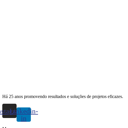
Há 25 anos promovendo resultados e soluções de projetos eficazes.
nstagram
Linkedin-
in