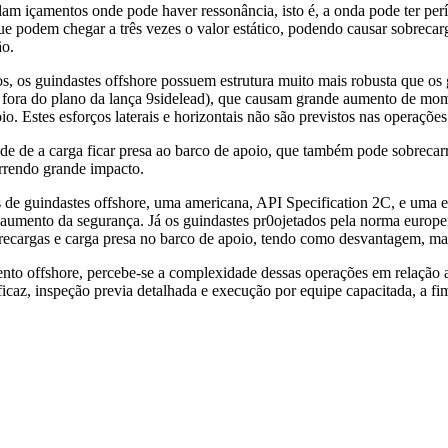
am içamentos onde pode haver ressonância, isto é, a onda pode ter per
e podem chegar a três vezes o valor estático, podendo causar sobrecarga
ão.
 os guindastes offshore possuem estrutura muito mais robusta que os g
as fora do plano da lança 9sidelead), que causam grande aumento de mo
. Estes esforços laterais e horizontais não são previstos nas operações
idade de a carga ficar presa ao barco de apoio, que também pode sobrec
rrendo grande impacto.
es de guindastes offshore, uma americana, API Specification 2C, e uma
aumento da segurança. Já os guindastes pr0ojetados pela norma europei
brecargas e carga presa no barco de apoio, tendo como desvantagem, ma
mento offshore, percebe-se a complexidade dessas operações em relação 
icaz, inspeção previa detalhada e execução por equipe capacitada, a fi