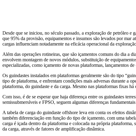
Desde que se iniciou, no século passado, a exploração de petróleo e 
que 95% da provisão, equipamentos e insumos são levados por mar atr
cargas influenciam notadamente na eficácia operacional da exploração
Além das operações rotineiras, que são içamentos comuns do dia a dia
envolvem montagem de novos módulos, substituição de equipamentos, 
especializadas, como içamento de novas plataformas, lançamentos de
Os guindastes instalados em plataformas geralmente são do tipo “guin
tipo de plataforma, e enfrentam condições mais adversas durante a op
plataforma, do guindaste e da carga. Mesmo nas plataformas fixas há 
Com isso, é de se esperar que haja diferença entre os guindastes ter
semissubmersíveis e FPSO, seguem algumas diferenças fundamentais 
A tabela de carga do guindaste offshore leva em conta os efeitos din
também diferenciação em função do tipo de içamento, com uma tabela 
carga é içada dentro da plataforma e colocada na própria plataforma, 
da carga, através de fatores de amplificação dinâmica.