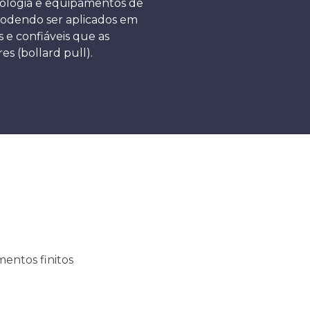
logia e equipamentos de
 podendo ser aplicados em
 e confiáveis que as
s (bollard pull).
mentos finitos