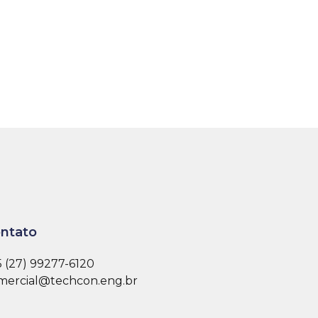
ntato
5 (27) 99277-6120
mercial@techcon.eng.br