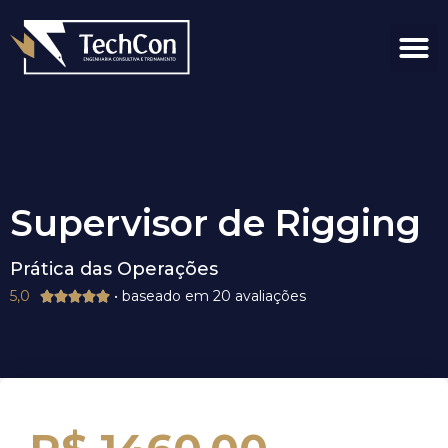
Blog & publicaç
Supervisor de Rigging
Prática das Operações
5,0
• baseado em 20 avaliações




