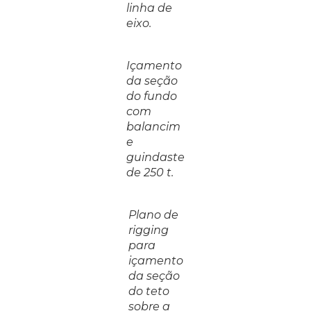
linha de
eixo.
Içamento
da seção
do fundo
com
balancim
e
guindaste
de 250 t.
Plano de
rigging
para
içamento
da seção
do teto
sobre a