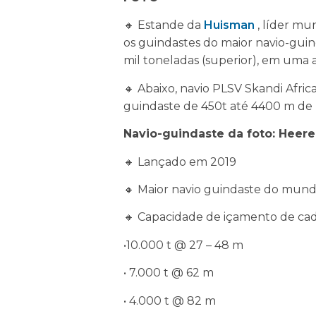
🔸 Estande da
Huisman
, líder mu
os guindastes do maior navio-guin
mil toneladas (superior), em uma 
🔸 Abaixo, navio PLSV Skandi Afric
guindaste de 450t até 4400 m de
Navio-guindaste da foto: Heere
🔸 Lançado em 2019
🔸 Maior navio guindaste do mun
🔸 Capacidade de içamento de cada
•10.000 t @ 27 – 48 m
• 7.000 t @ 62 m
• 4.000 t @ 82 m