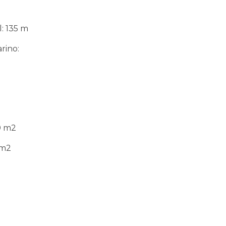
: 135 m
rino:
0 m2
/m2