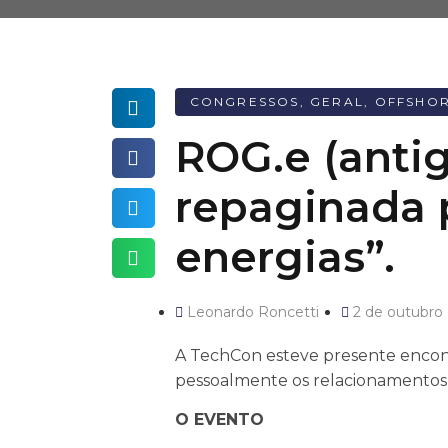
CONGRESSOS
,
GERAL
,
OFFSHO
ROG.e (antig
repaginada p
energias”.
Leonardo Roncetti
2 de outubro
A TechCon esteve presente encont
pessoalmente os relacionamentos 
O EVENTO