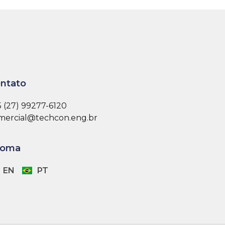
ntato
5 (27) 99277-6120
mercial@techcon.eng.br
ioma
EN
PT