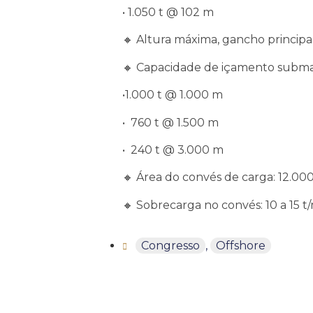
• 1.050 t @ 102 m
🔸 Altura máxima, gancho principal
🔸 Capacidade de içamento subma
•1.000 t @ 1.000 m
• 760 t @ 1.500 m
• 240 t @ 3.000 m
🔸 Área do convés de carga: 12.00
🔸 Sobrecarga no convés: 10 a 15 t
Congresso
,
Offshore